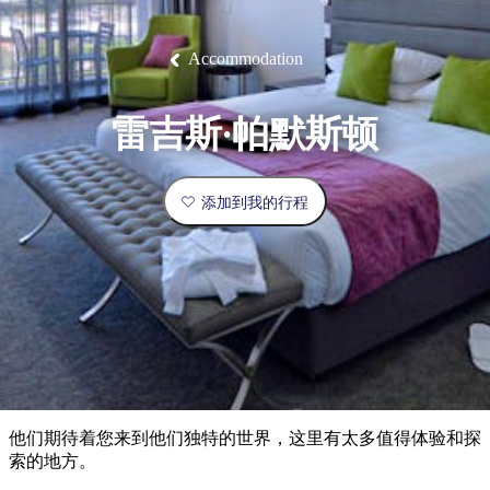
塔
营
鲁
航
魔
/
园
物
园
产
维
纳
端
兰
和
克
鬼
最
体
西
群
钓
姆
旅
卡
豪
国
旅
大
麦
岛
鱼
地
游
温
华
家
行
受
验
理
马
克
Accommodation
泉
野
公
灵
景
石
古
唐
欢
池
营
园
感
保
克
纳
点
护
瀑
国
规
迎
区
布
家
雷吉斯·帕默斯顿
公
划
目
旅
园
和
的
行
预
地
者
添加到我的行程
订
活
类
动
型
内
实
陆
用
和
精
信
户
规
选
息
外
划
榜
您
单
他们期待着您来到他们独特的世界，这里有太多值得体验和探
的
索的地方。