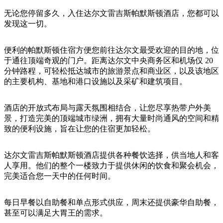
旅
规
按
行
划
无论您停留多久，入住达尔文雷吉斯帕默斯顿酒店，您都可以
地
发现这一切。
工
区
具
探
便利的帕默斯顿住宿方便您前往达尔文最受欢迎的目的地，位
索
于通往顶端奇观的门户。距离达尔文中央商务区和机场仅 20
分钟路程，可轻松抵达城市的旅游景点和商业区，以及该地区
的主要机构、基地和港口设施以及采矿和建筑项目。
搜
索:
酒店的开放式布局与露天氛围相结合，让您尽享热带户外美
景，打造完美的顶端城市绿洲，拥有大量时尚通风的空间和精
致的便利设施，旨在让您的住宿更加轻松。
Sign
up
达尔文雷吉斯帕默斯顿酒店提供各种餐饮选择，供当地人和客
人享用。他们的整个一楼致力于提供休闲的饮食和聚会机会，
完美适合您一天中的任何时间。
每日早餐以自助餐和单点形式供应，周末还提供豪华自助餐，
甚至可以满足大胃王的需求。