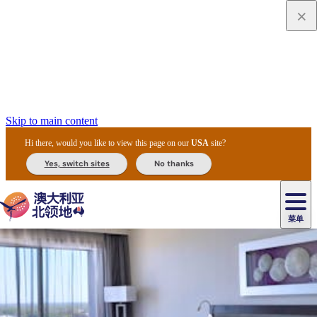
Skip to main content
Hi there, would you like to view this page on our
USA
site?
Yes, switch sites
No thanks
菜单
原
住
导
民
游
卡
文
爱
美
陪
卡
李
自
达
化
丽
食
同
节
租
杜
户
治
然
瓦
卡
尔
体
住
斯
攻
旅
主
庆
车
国
外
菲
和
塔
鲁
茨
文
验
宿
泉
略
程
乌
与
和
家
和
特
野
卡
历
尼
卡
奥
鲁
活
交
公
探
国
生
国
史
导
特
鲁
里
鲁
动
通
园
险
家
动
家
和
东
马
露
米
/
查
公
植
公
遗
提
阿
高