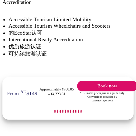
Accreditation
Accessible Tourism Limited Mobility
Accessible Tourism Wheelchairs and Scooters
的EcoStar认可
International Ready Accreditation
优质旅游认证
可持续旅游认证
Book now
Approximately ¥700.05
AU
From
$149
*Estimated prices, use as a guide only.
– ¥4,223.81
Conversions provided by
currencylayer.com