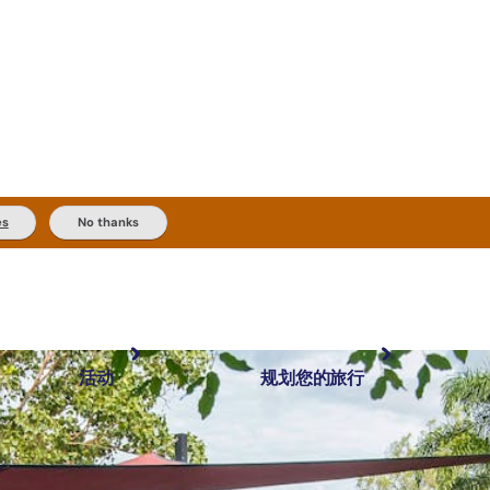
es
No thanks
活动
规划您的旅行
最受欢迎目的地
规划和预订
体验
旅行者类型
内陆和户外
实用信息
精选榜单
规划工具
按地区探索
搜索: