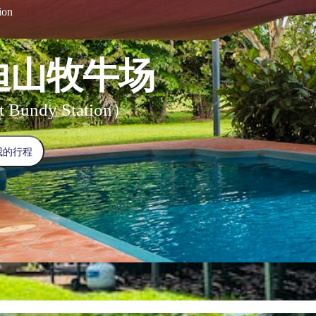
ion
迪山牧牛场
 Bundy Station）
我的行程