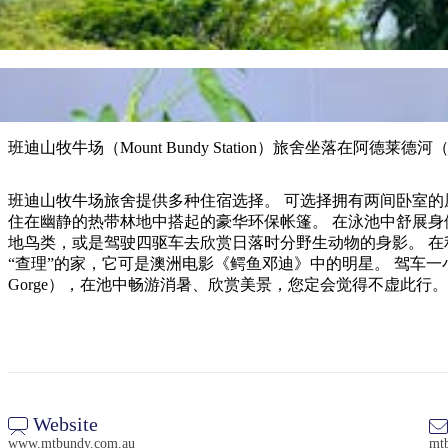
班迪山牧牛场（Mount Bundy Station）旅舍坐落在阿德莱
班迪山牧牛场旅舍提供多种住宿选择。 可选择拥有两间卧室的厨师小屋（Coo
住在幽静的热带林地中搭起的豪华环保帐篷。 在泳池中舒展身体，一试身手捕捉灵活异常的尖吻鲈，和野生动物互动，或是静静享受这宁静的一切。 在旱季，骑上马背去观赏令人震撼的本
地鸟类，或是驾驶四驱车去欣赏日落时分野生动物的身影。 在利奇菲尔德国家公园（Litchfield National Park）中沿小溪漫步，穿越丛林。 前往附近的阿德莱德河探访古老小屋中的酒吧和水牛
“查理”的家，它可是澳洲电影《鳄鱼邓迪》中的明星。 驾车一小时可以
Gorge），在池中畅游消暑、欣赏美景，您定会觉得不虚此行。
Website
www.mtbundy.com.au
mt