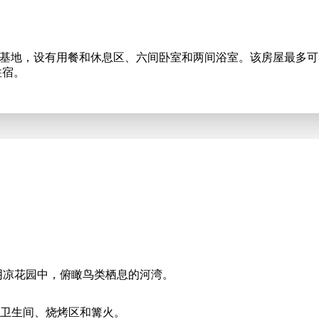
一座大型老式宅基地，设有用餐和休息区、六间卧室和两间浴室。该房屋最
的住宿。
在僻静的阴凉花园中，俯瞰鸟类栖息的河湾。
和卫生间、烧烤区和篝火。