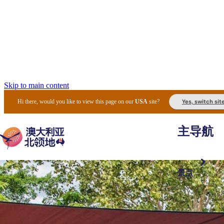
Skip to main content
Yes, switch sit
Hi there, would you like to view this page on our
USA
site?
主导航
景点