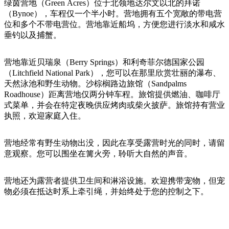
旅
规
按
绿茵营地（Green Acres）位于北领地达尔文以北的拜诺
行
划
（Bynoe），车程仅一个半小时。营地拥有五个宽敞的带电营
地
位和多个不带电营位。营地靠近船坞，方便您进行淡水和咸水
工
区
垂钓以及捕蟹。
具
探
索
营地靠近贝瑞泉（Berry Springs）和利奇菲尔德国家公园
（Litchfield National Park），您可以在那里欣赏壮丽的瀑布、
天然泳池和野生动物。沙棕榈路边旅馆（Sandpalms
搜
Roadhouse）距离营地仅两分钟车程。旅馆提供燃油、咖啡厅
索:
式菜单，并会在特定夜晚供应烤肉或柴火披萨。旅馆持有营业
执照，欢迎家庭入住。
营地经常有野生动物出没，因此在享受露营时光的同时，请留
Sign
意观察。您可以围坐在篝火旁，聆听大自然的声音。
up
营地还为露营者提供卫生间和淋浴设施。欢迎携带宠物，但宠
物必须在抵达时系上牵引绳，并始终处于您的控制之下。