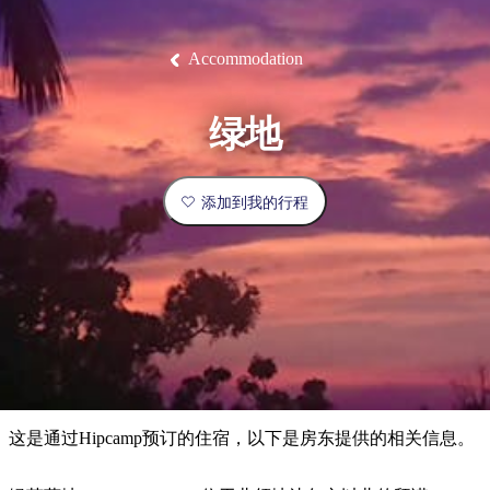
塔
营
鲁
航
魔
/
园
物
园
产
维
纳
端
兰
和
克
鬼
最
体
西
群
钓
姆
旅
卡
豪
国
旅
大
麦
岛
鱼
地
游
温
华
家
行
受
验
理
马
克
Accommodation
泉
野
公
灵
景
石
古
唐
欢
池
营
园
感
保
克
纳
点
护
瀑
国
规
迎
区
布
家
绿地
公
划
目
旅
园
和
的
行
预
地
者
添加到我的行程
订
活
类
动
型
内
实
陆
用
和
精
信
户
规
选
息
外
划
榜
您
单
这是通过Hipcamp预订的住宿，以下是房东提供的相关信息。
的