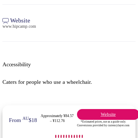
Website
www.hipcamp.com
Accessibility
Caters for people who use a wheelchair.
Website
Approximately ¥84.57
AU
From
$18
– ¥112.76
*Estimated prices, use as a guide only.
Conversions provided by currencylayer.com