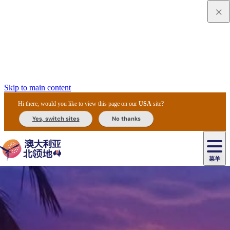
Skip to main content
Hi there, would you like to view this page on our
USA
site?
Yes, switch sites
No thanks
菜单
原
住
导
民
游
卡
文
爱
美
陪
卡
李
自
达
化
丽
食
同
节
租
杜
户
治
然
瓦
卡
尔
体
住
斯
攻
旅
主
庆
车
国
外
菲
和
塔
鲁
茨
文
验
宿
泉
略
程
乌
与
和
家
和
特
野
卡
历
尼
卡
奥
鲁
活
交
公
探
国
生
国
史
导
特
鲁
里
鲁
动
通
园
险
家
动
家
和
东
马
露
米
/
查
公
植
公
遗
提
阿
高