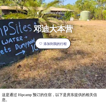
塔
营
鲁
航
魔
/
园
物
园
产
维
纳
端
兰
和
克
鬼
最
体
西
群
钓
姆
旅
卡
豪
国
旅
大
麦
岛
鱼
地
游
温
华
家
行
受
验
理
马
克
Accommodation
泉
野
公
灵
景
石
古
唐
欢
池
营
园
感
保
克
纳
点
护
瀑
国
规
迎
区
布
家
邓迪大本营
公
划
目
旅
园
和
的
行
预
地
者
添加到我的行程
订
活
类
动
型
内
实
陆
用
和
精
信
户
规
选
息
外
划
榜
您
单
这是通过 Hipcamp 预订的住宿，以下是房东提供的相关信
的
息。