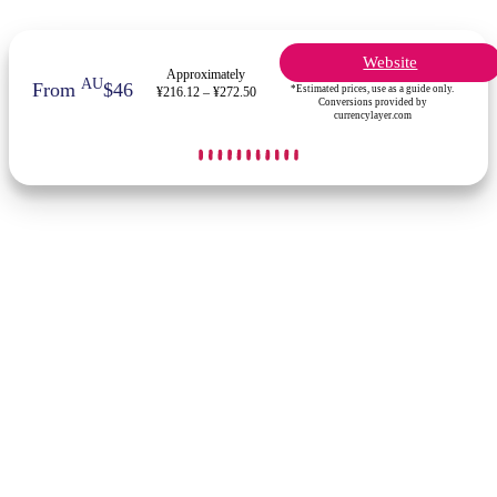
Website
Approximately
AU
From
$46
*Estimated prices, use as a guide only.
¥216.12 – ¥272.50
Conversions provided by
currencylayer.com