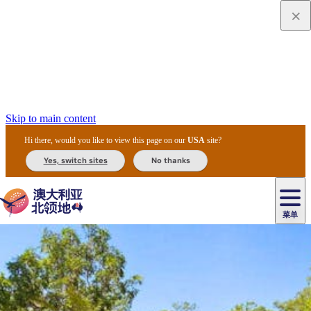
Skip to main content
Hi there, would you like to view this page on our
USA
site?
Yes, switch sites
No thanks
菜单
原
住
导
民
游
卡
文
爱
美
陪
卡
李
自
达
化
丽
食
同
节
租
杜
户
治
然
瓦
卡
尔
体
住
斯
攻
旅
主
庆
车
国
外
菲
和
塔
鲁
茨
文
验
宿
泉
略
程
乌
与
和
家
和
特
野
卡
历
尼
卡
奥
鲁
活
交
公
探
国
生
国
史
导
特
鲁
里
鲁
动
通
园
险
家
动
家
和
东
马
露
米
/
查
公
植
公
遗
提
阿
高