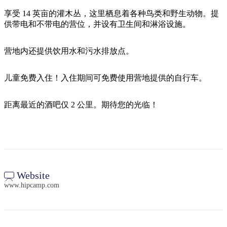
旅
规
按
行
划
享受 14 英亩的灌木丛，这里栖息着各种鸟类和野生动物。提
地
供带电和不带电的营位，并设有卫生间和淋浴设施。
工
区
具
探
营地内还提供饮用水和污水排放点。
索
儿童免费入住！入住期间可免费使用营地提供的自行车。
搜
索:
距离最近的酒吧仅 2 公里。期待您的光临！
Sign
up
Website
www.hipcamp.com