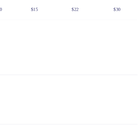
0
$15
$22
$30
0
$75
$110
$150
6
$24
$36
$48
f residency, such as a valid NT driver licence.
e NT
.