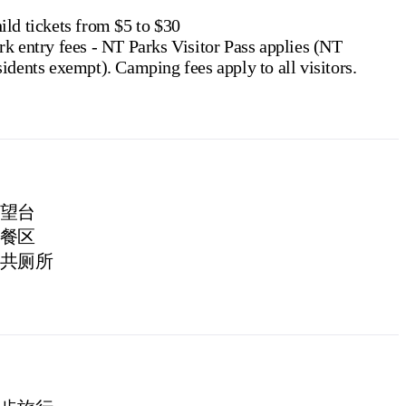
ild tickets from $5 to $30
rk entry fees - NT Parks Visitor Pass applies (NT
residents exempt). Camping fees apply to all visitors.
望台
餐区
共厕所