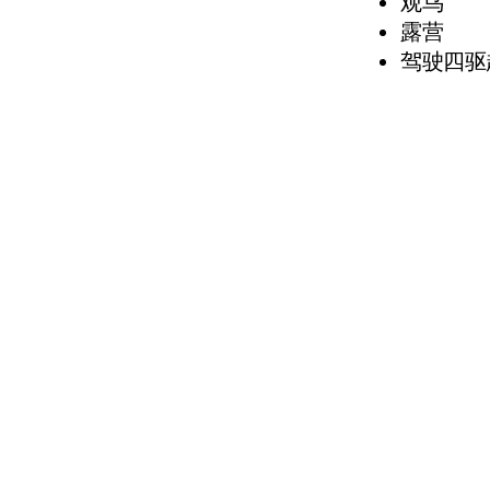
观鸟
露营
驾驶四驱