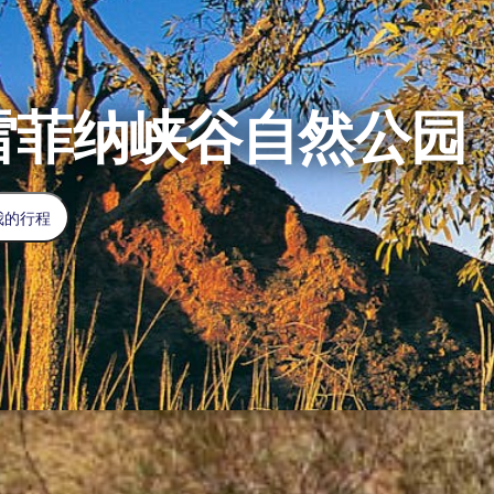
雷菲纳峡谷自然公园
我的行程