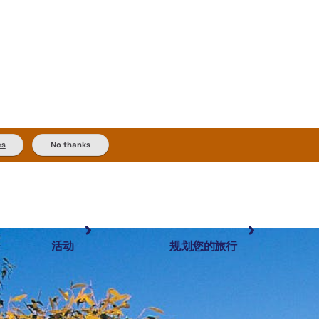
es
No thanks
活动
规划您的旅行
最受欢迎目的地
规划和预订
体验
旅行者类型
内陆和户外
实用信息
精选榜单
规划工具
按地区探索
搜索: