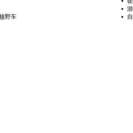
徒
游
越野车
自