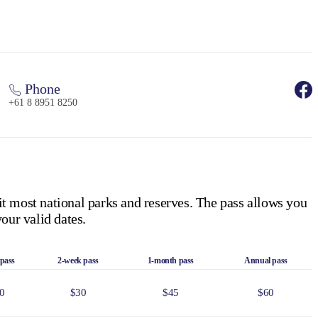
Phone
+61 8 8951 8250
it most national parks and reserves. The pass allows you
our valid dates.
 pass
2-week pass
1-month pass
Annual pass
0
$30
$45
$60