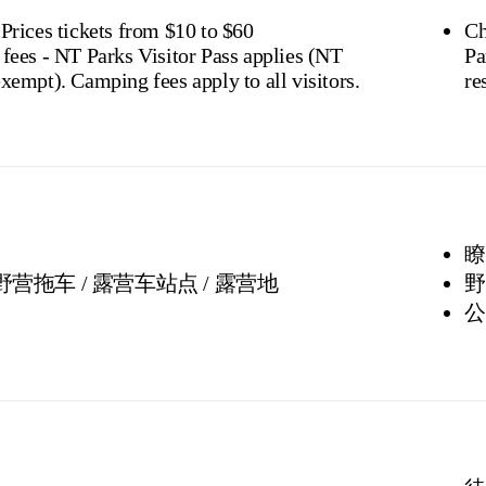
 Prices tickets from $10 to $60
Ch
 fees - NT Parks Visitor Pass applies (NT
Pa
residents exempt). Camping fees apply to all visitors.
瞭
 野营拖车 / 露营车站点 / 露营地
野
公