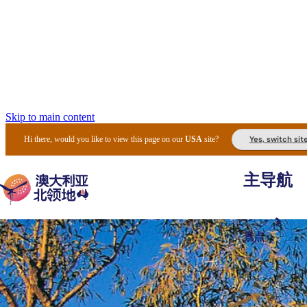
Skip to main content
Yes, switch sit
Hi there, would you like to view this page on our
USA
site?
主导航
景点