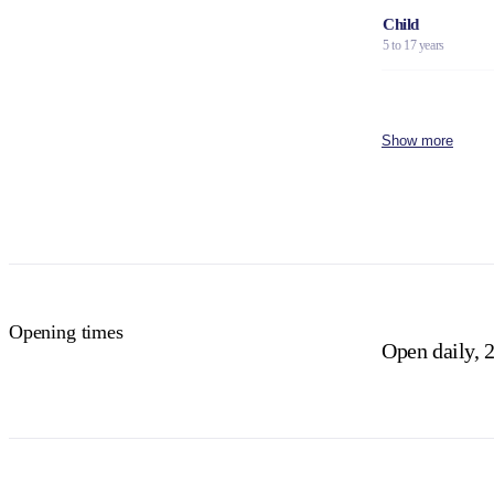
Child
5 to 17 years
Family
2 adults and 4 children
Show more
Concession
Holders of Australian
DVA Card.
NT residents 
Buy your pas
Opening times
Open daily, 2