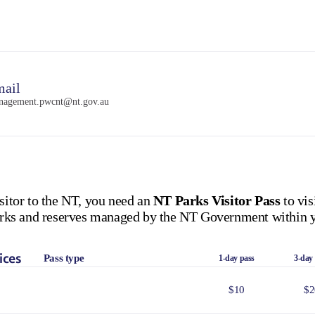
ail
nagement.pwcnt@nt.gov.au
isitor to the NT, you need an
NT Parks Visitor Pass
to vis
 parks and reserves managed by the NT Government within y
ices
Pass type
1-day pass
3-day
$10
$2