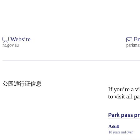
Website
Em
nt.gov.au
parkma
公园通行证信息
If you’re a v
to visit all
Park pass pr
Adult
18 years and over