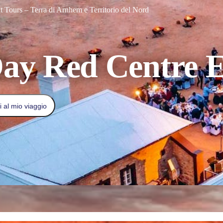
t Tours – Terra di Arnhem e Territorio del Nord
Day Red Centre E
 al mio viaggio