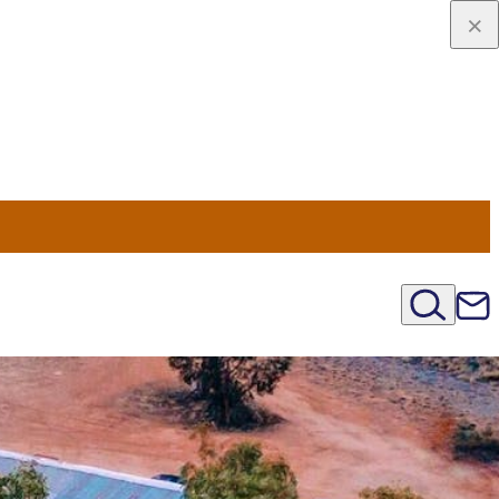
viaggio
oni