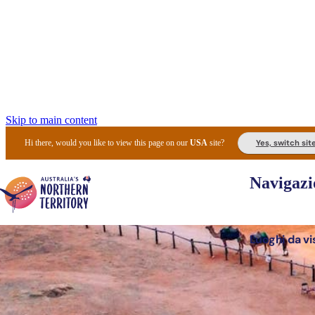
Skip to main content
Yes, switch sit
Hi there, would you like to view this page on our
USA
site?
Navigazi
Luoghi da vi
Pianifi
I l