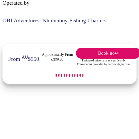
Operated by
OBJ Adventures: Nhulunbuy Fishing Charters
Book now
Approximately From
AU
From
$550
€339.20
*Estimated prices, use as a guide only.
Conversions provided by currencylayer.com