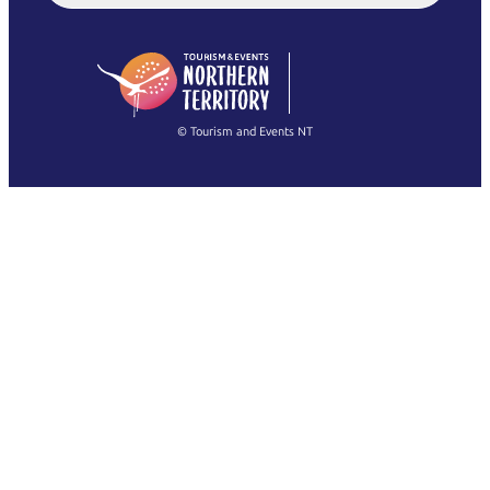
English (US)
日本語
English
简体中文
(Singapore)
繁體中文
Français
© Tourism and Events NT
Mostra tutte le foto