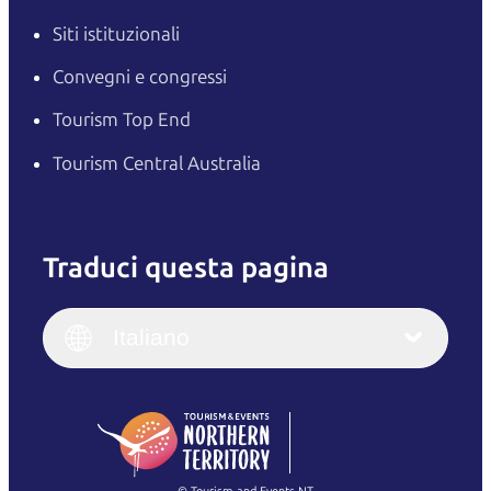
Siti istituzionali
Convegni e congressi
Tourism Top End
Tourism Central Australia
Traduci questa pagina
English
Italiano
English (UK)
Italiano
Deutsch
English (US)
日本語
English
简体中文
(Singapore)
繁體中文
Français