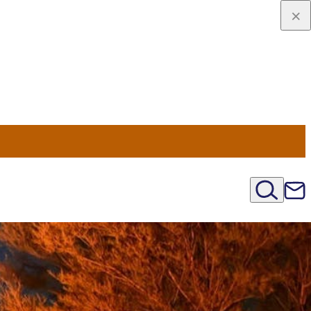
viaggio
oni