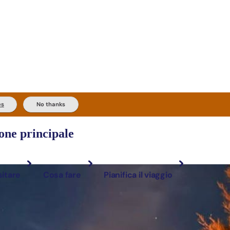
es
No thanks
one principale
sitare
Cosa fare
Pianifica il viaggio
ca e prenota
uoghi più popolari
Esperienze
Informazioni pratiche
Tipo di viaggiatore
Outback e attività all'aperto
Strumenti per pianificare il 
Le esperienze migliori
Esplora per regi
Cerca: