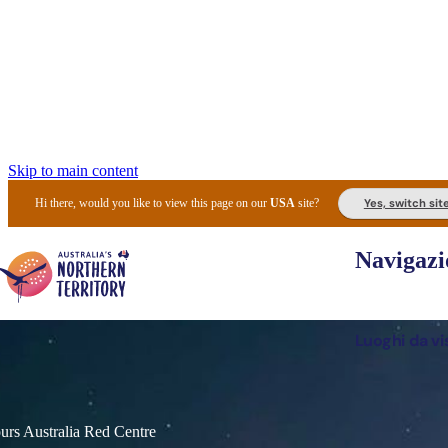
Skip to main content
Yes, switch sit
Hi there, would you like to view this page on our
USA
site?
Navigazi
Luoghi da vi
Pianifi
I l
urs Australia Red Centre