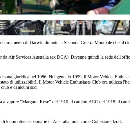
mbardamento di Darwin durante la Seconda Guerra Mondiale che al cic
gar da Air Services Australia (ex DCA). Divenne quindi la sede dell'offi
persona giuridica nel 1986. Nel gennaio 1999, il Motor Vehicle Enthusia
no stato di utilizzabilità. Il Motor Vehicle Enthusiasts Club ora utilizza
 club e di alcuni soci.
iva a vapore "Margaret Rose" del 1910, il camion AEC del 1918, il cam
i di locomotive stazionarie in Australia, nota come Collezione Izod.