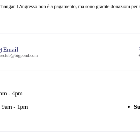
l'hangar. L'ingresso non è a pagamento, ma sono gradite donazioni per aiu
Email
eclub@bigpond.com
9am - 4pm
:
9am - 1pm
Su