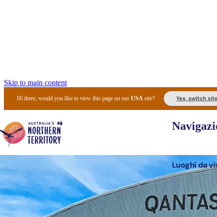
Skip to main content
Yes, switch sit
Hi there, would you like to view this page on our
USA
site?
Navigazi
Luoghi da vi
Pianifi
I l