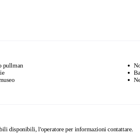
o pullman
No
ie
Ba
alleria / museo
ili disponibili, l'operatore per informazioni contattare.