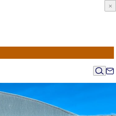
viaggio
oni