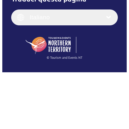
English
Italiano
English (UK)
Italiano
Deutsch
English (US)
日本語
English
简体中文
(Singapore)
繁體中文
Français
© Tourism and Events NT
Mostra tutte le foto