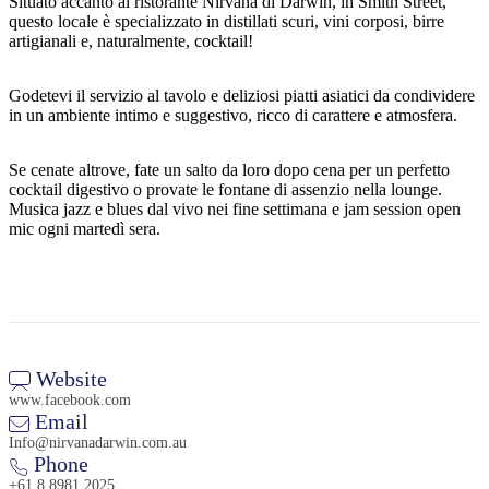
Situato accanto al ristorante Nirvana di Darwin, in Smith Street,
questo locale è specializzato in distillati scuri, vini corposi, birre
artigianali e, naturalmente, cocktail!
Cerca:
Godetevi il servizio al tavolo e deliziosi piatti asiatici da condividere
in un ambiente intimo e suggestivo, ricco di carattere e atmosfera.
Se cenate altrove, fate un salto da loro dopo cena per un perfetto
Sign
cocktail digestivo o provate le fontane di assenzio nella lounge.
Musica jazz e blues dal vivo nei fine settimana e jam session open
up
mic ogni martedì sera.
Website
www.facebook.com
Email
Info@nirvanadarwin.com.au
Phone
+61 8 8981 2025