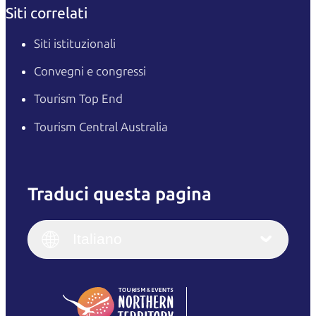
Siti correlati
Siti istituzionali
Convegni e congressi
Tourism Top End
Tourism Central Australia
Traduci questa pagina
English
Italiano
English (UK)
Italiano
Deutsch
English (US)
日本語
English
简体中文
(Singapore)