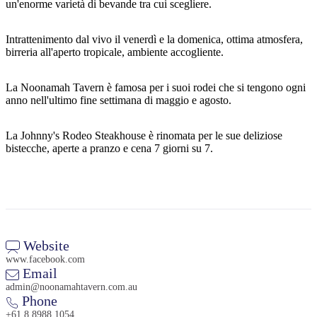
un'enorme varietà di bevande tra cui scegliere.
Intrattenimento dal vivo il venerdì e la domenica, ottima atmosfera,
birreria all'aperto tropicale, ambiente accogliente.
Cerca:
La Noonamah Tavern è famosa per i suoi rodei che si tengono ogni
anno nell'ultimo fine settimana di maggio e agosto.
Sign
La Johnny's Rodeo Steakhouse è rinomata per le sue deliziose
up
bistecche, aperte a pranzo e cena 7 giorni su 7.
Website
www.facebook.com
Email
admin@noonamahtavern.com.au
Phone
+61 8 8988 1054