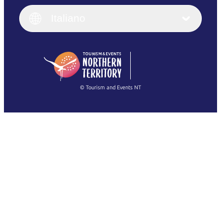
Italiano
English (UK)
Italiano
Deutsch
English (US)
日本語
English
简体中文
(Singapore)
繁體中文
Français
© Tourism and Events NT
Mostra tutte le foto