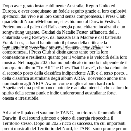
Dopo aver girato instancabilmente Australia, Regno Unito ed
Europa, e aver conquistato un fedele seguito grazie ai loro esplosivi
spettacoli dal vivo e al loro sound senza compromessi, i Press Club,
quartetto di Naarm/Melbourne, si esibiranno al Darwin Festival.
Cerca:
Porteranno sul palco del Rails energia pura, chitarre incalzanti e un
songwriting urgente. Guidati da Natalie Foster, affiancata dal
chitarrista Greg Rietwyk, dal bassista Iain Macrae e dal batterista
Frank Lees, la band ha ottenuto il plauso della critica e la
Con una forte vocazione comunitaria e una creatività senza
reputazione di avere una presenza scenica elettrizzante.
Sign
compromessi, i Press Club si distinguono tanto per la loro
up
connessione e resilienza quanto per il volume e la velocità della loro
musica. Nel maggio 2025 hanno pubblicato in modo indipendente il
loro quarto album "To All The Ones That I Love", che ha debuttato
al secondo posto della classifica indipendente AIR e al terzo posto
della classifica australiana degli album ARIA, ricevendo anche una
nomination agli ARIA Award come miglior album hard rock.
Aspettatevi una performance potente e ad alta intensità che cattura lo
spirito della scena punk e indie underground australiana: forte,
onesta e irresistibile.
Ad aprire il palco ci saranno le TANG, un trio rock femminile di
Darwin, il cui sound grintoso e pieno di energia rispecchia il
Territorio stesso. Dopo un 2025 ricco di successi, tra cui importanti
premi musicali del Territorio del Nord, le TANG sono pronte per un