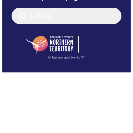
English
Italiano
English (UK)
Italiano
Deutsch
English (US)
日本語
English
简体中文
(Singapore)
繁體中文
Français
© Tourism and Events NT
Mostra tutte le foto