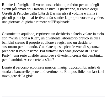
Riunite la famiglia e il vostro orsacchiotto preferito per uno degli
eventi più amati del Darwin Festival. Quest'anno, il Picnic degli
Orsetti di Peluche della Città di Darwin alza il volume e invita i
piccoli partecipanti al festival a far sentire la propria voce e a godersi
Cerca:
una giornata di gioia e rumore sull'Esplanade.
Costruite un aquilone, esprimete un desiderio e fatelo volare in cielo
con "Wish Upon a Kite", un divertente laboratorio pratico in cui i
Sign
bambini creano il proprio aquilone e registrano un desiderio
up
sussurrato per il mondo. Guardate queste piccole voci di speranza
prendere il volo insieme. Poi tuffatevi nel caos giocoso di "Task
Party", una serie di sfide rumorose e divertenti create dai bambini,
per i bambini. Accetterete la sfida?
Lungo il percorso scoprirete musica, magia, truccabimbi, artisti di
strada e bancarelle piene di divertimento. È impossibile non lasciarsi
travolgere dalla gioia.