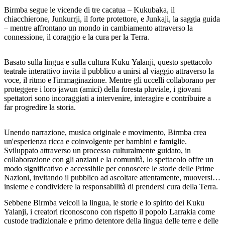
Birmba segue le vicende di tre cacatua – Kukubaka, il
chiacchierone, Junkurrji, il forte protettore, e Junkaji, la saggia guida
– mentre affrontano un mondo in cambiamento attraverso la
connessione, il coraggio e la cura per la Terra.
Cerca:
Basato sulla lingua e sulla cultura Kuku Yalanji, questo spettacolo
teatrale interattivo invita il pubblico a unirsi al viaggio attraverso la
voce, il ritmo e l'immaginazione. Mentre gli uccelli collaborano per
Sign
proteggere i loro jawun (amici) della foresta pluviale, i giovani
up
spettatori sono incoraggiati a intervenire, interagire e contribuire a
far progredire la storia.
Unendo narrazione, musica originale e movimento, Birmba crea
un'esperienza ricca e coinvolgente per bambini e famiglie.
Sviluppato attraverso un processo culturalmente guidato, in
collaborazione con gli anziani e la comunità, lo spettacolo offre un
modo significativo e accessibile per conoscere le storie delle Prime
Nazioni, invitando il pubblico ad ascoltare attentamente, muoversi
insieme e condividere la responsabilità di prendersi cura della Terra.
Sebbene Birmba veicoli la lingua, le storie e lo spirito dei Kuku
Yalanji, i creatori riconoscono con rispetto il popolo Larrakia come
custode tradizionale e primo detentore della lingua delle terre e delle