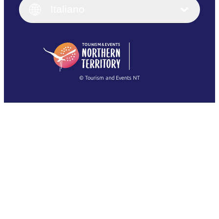
English (UK)
Italiano
Deutsch
English (US)
日本語
English
简体中文
(Singapore)
繁體中文
Français
© Tourism and Events NT
Mostra tutte le foto