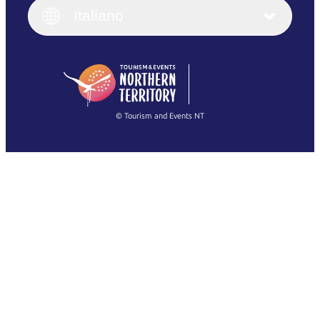
English (UK)
Italiano
Deutsch
English (US)
日本語
English
简体中文
(Singapore)
繁體中文
Français
© Tourism and Events NT
Mostra tutte le foto