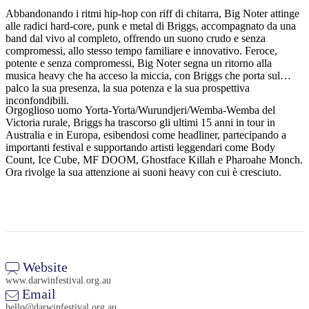
Abbandonando i ritmi hip-hop con riff di chitarra, Big Noter attinge
alle radici hard-core, punk e metal di Briggs, accompagnato da una
band dal vivo al completo, offrendo un suono crudo e senza
compromessi, allo stesso tempo familiare e innovativo. Feroce,
Cerca:
potente e senza compromessi, Big Noter segna un ritorno alla
musica heavy che ha acceso la miccia, con Briggs che porta sul
palco la sua presenza, la sua potenza e la sua prospettiva
inconfondibili.
Orgoglioso uomo Yorta-Yorta/Wurundjeri/Wemba-Wemba del
Sign
Victoria rurale, Briggs ha trascorso gli ultimi 15 anni in tour in
up
Australia e in Europa, esibendosi come headliner, partecipando a
importanti festival e supportando artisti leggendari come Body
Count, Ice Cube, MF DOOM, Ghostface Killah e Pharoahe Monch.
Ora rivolge la sua attenzione ai suoni heavy con cui è cresciuto.
Website
www.darwinfestival.org.au
Email
hello@darwinfestival.org.au