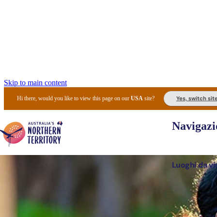
Skip to main content
Yes, switch sit
Hi there, would you like to view this page on our
USA
site?
Navigazi
Luoghi da vi
Pianifi
I l