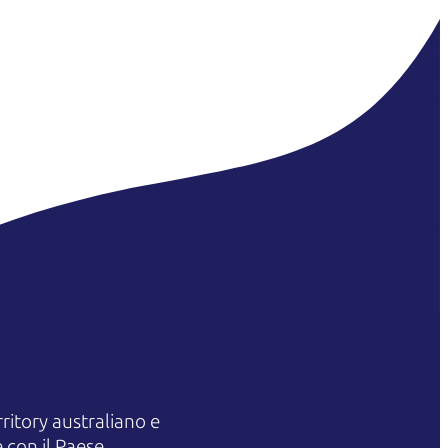
itory australiano e
 con il Paese.