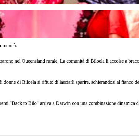
comunità.
trarono nel Queensland rurale. La comunità di Biloela li accolse a bracc
i donne di Biloela si rifiutò di lasciarli sparire, schierandosi al fianco 
emi "Back to Bilo" arriva a Darwin con una combinazione dinamica di 