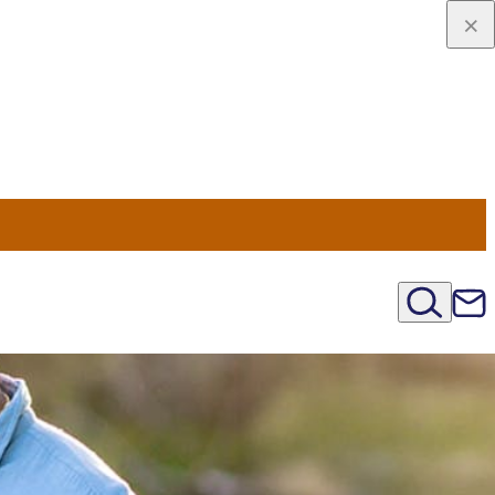
viaggio
oni