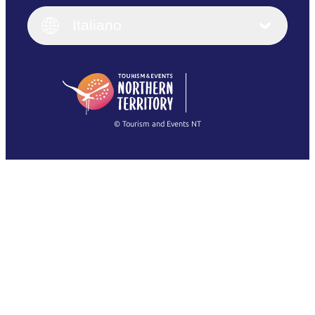
Italiano
English (UK)
Italiano
Deutsch
English (US)
日本語
English
简体中文
(Singapore)
繁體中文
Français
© Tourism and Events NT
Mostra tutte le foto