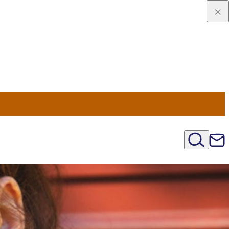
viaggio
oni