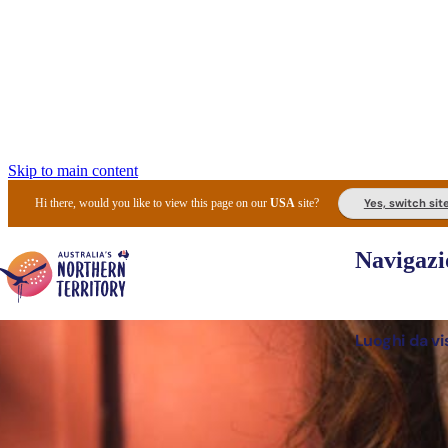
Skip to main content
Yes, switch sit
Hi there, would you like to view this page on our
USA
site?
Navigazi
Luoghi da vi
Pianifi
I l