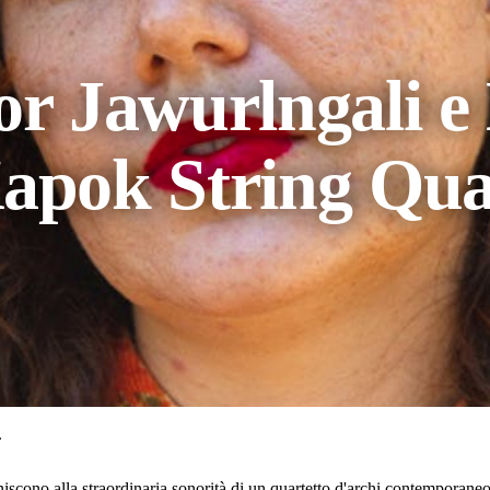
or Jawurlngali e
Kapok String Qua
.
iscono alla straordinaria sonorità di un quartetto d'archi contemporane