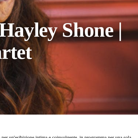
 Hayley Shone |
rtet
o per un'esibizione intima e coinvolgente, in programma per una sola