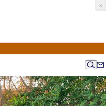
viaggio
oni