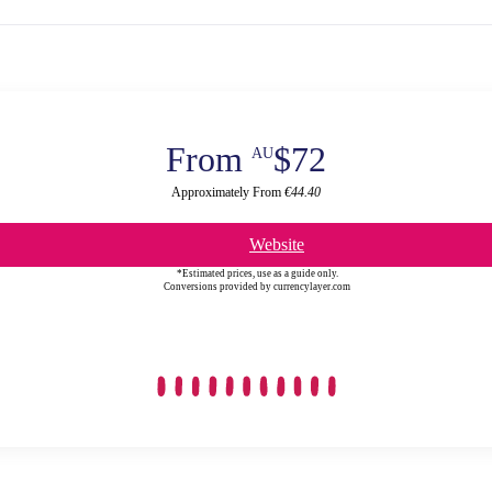
From
$72
AU
Approximately From
€44.40
Website
*Estimated prices, use as a guide only.
Conversions provided by currencylayer.com