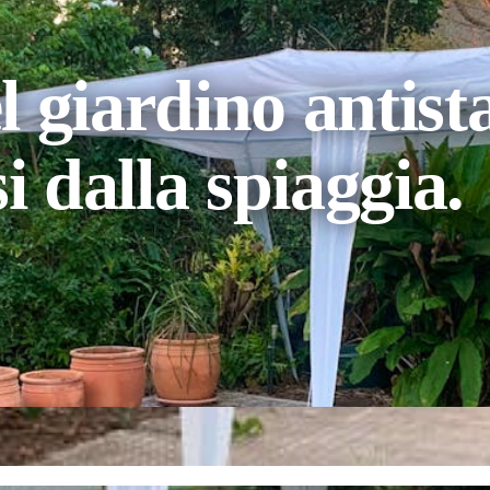
 giardino antista
i dalla spiaggia.