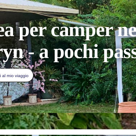
a per camper nel
yn - a pochi pass
 al mio viaggio