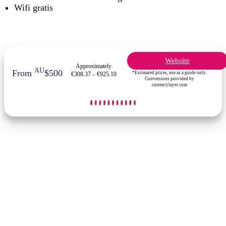
Wifi gratis
Website
Approximately
AU
From
$500
*Estimated prices, use as a guide only.
€308.37 – €925.10
Conversions provided by
currencylayer.com