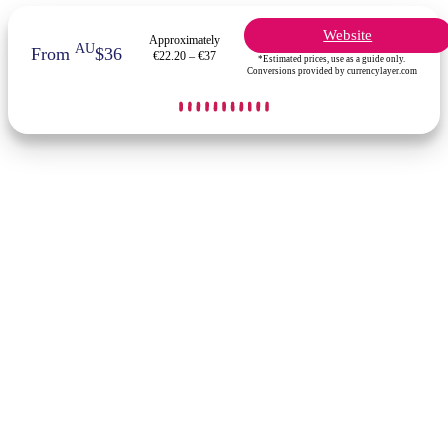
Website
Approximately
AU
From
$36
€22.20 – €37
*Estimated prices, use as a guide only.
Conversions provided by currencylayer.com