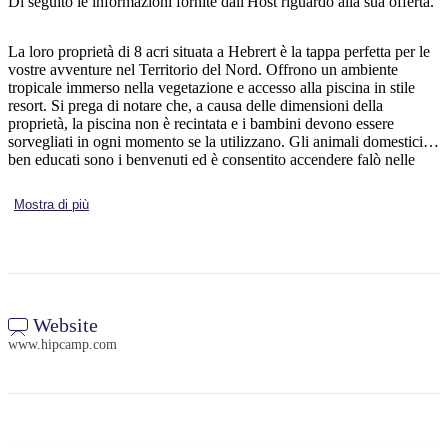
Di seguito le informazioni fornite dall'Host riguardo alla sua offerta.
La loro proprietà di 8 acri situata a Hebrert è la tappa perfetta per le
vostre avventure nel Territorio del Nord. Offrono un ambiente
Cerca:
tropicale immerso nella vegetazione e accesso alla piscina in stile
resort. Si prega di notare che, a causa delle dimensioni della
proprietà, la piscina non è recintata e i bambini devono essere
sorvegliati in ogni momento se la utilizzano. Gli animali domestici
ben educati sono i benvenuti ed è consentito accendere falò nelle
Sign
aree attrezzate. Potrete usufruire di tutti i servizi offerti.
up
Mostra di più
Website
www.hipcamp.com