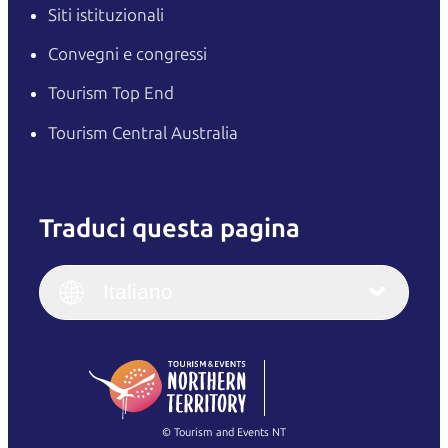
Siti istituzionali
Convegni e congressi
Tourism Top End
Tourism Central Australia
Traduci questa pagina
English
Italiano
English (UK)
Italiano
Deutsch
English (US)
日本語
English
简体中文
(Singapore)
繁體中文
Français
© Tourism and Events NT