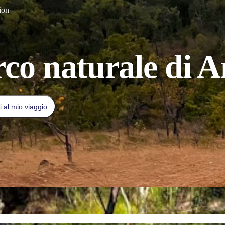
ion
co naturale di 
 al mio viaggio