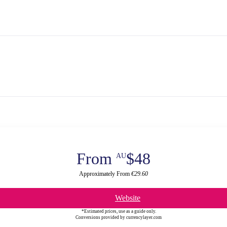
From
$48
AU
Approximately From
€29.60
Website
*Estimated prices, use as a guide only.
Conversions provided by currencylayer.com