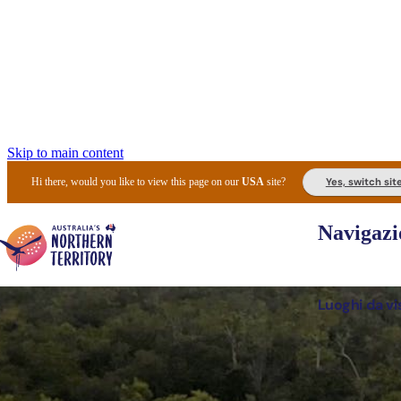
Skip to main content
Yes, switch sit
Hi there, would you like to view this page on our
USA
site?
Navigazi
Luoghi da vi
Pianifi
I l