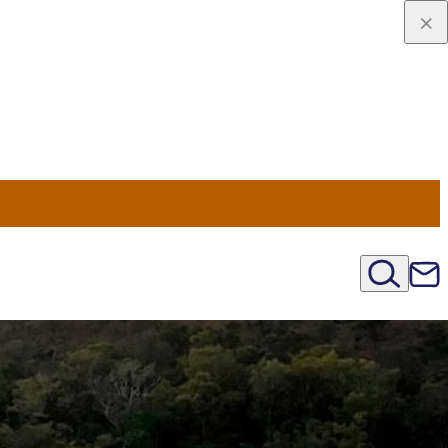
viaggio
oni