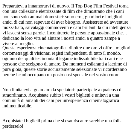
Preparatevi a innamorarvi di nuovo. Il Top Dog Film Festival torna
con una collezione elettrizzante di film che dimostrano che i cani
non sono solo animali domestici: sono eroi, guaritori e i migliori
amici di cui non sapevate di aver bisogno. Assisterete ad avventure
Cerca:
mozzafiato, salvataggi commoventi e cani brillanti la cui intelligenza
vi lascerà senza parole. Incontrerete le persone appassionate che
dedicano la loro vita ad aiutare i nostri amici a quattro zampe a
vivere al meglio.
Questa esperienza cinematografica di oltre due ore vi offre i migliori
Sign
cortometraggi di visionari registi indipendenti di tutto il mondo,
up
ognuno dei quali testimonia il legame indissolubile tra i cani e le
persone che scelgono di amare. Da momenti esilaranti a lacrime di
pura gioia, queste storie accuratamente selezionate vi ricorderanno
perché i cani occupano un posto così speciale nel vostro cuore.
Non limitatevi a guardare da spettatori: partecipate a qualcosa di
straordinario. Acquistate subito i vostri biglietti e unitevi a una
comunità di amanti dei cani per un'esperienza cinematografica
indimenticabile.
Acquistate i biglietti prima che si esauriscano: sarebbe una follia
perderselo!