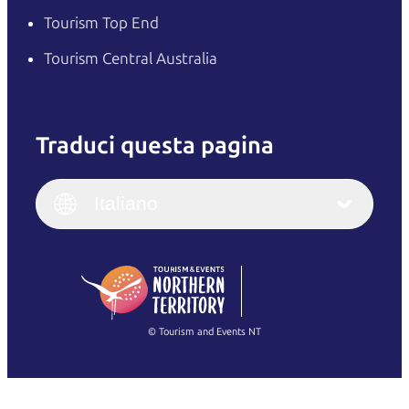
Tourism Top End
Tourism Central Australia
Traduci questa pagina
English
Italiano
English (UK)
Italiano
Deutsch
English (US)
日本語
English
简体中文
(Singapore)
繁體中文
Français
© Tourism and Events NT
Mostra tutte le foto