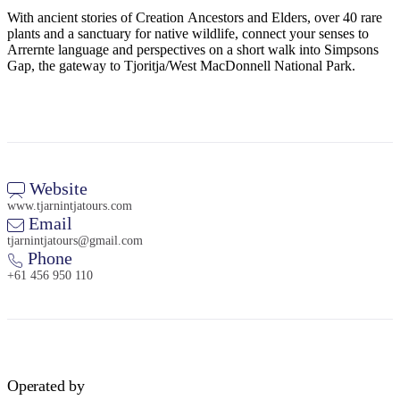
With ancient stories of Creation Ancestors and Elders, over 40 rare
plants and a sanctuary for native wildlife, connect your senses to
Arrernte language and perspectives on a short walk into Simpsons
Gap, the gateway to Tjoritja/West MacDonnell National Park.
Rechercher:
Sign
up
Website
www.tjarnintjatours.com
Email
tjarnintjatours@gmail.com
Phone
+61 456 950 110
Operated by