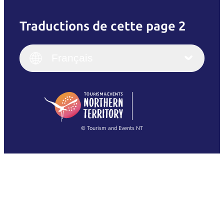
Traductions de cette page 2
English
Italiano
English (UK)
Français
Deutsch
English (US)
日本語
English
简体中文
(Singapore)
繁體中文
Français
© Tourism and Events NT
Voir toutes les photos