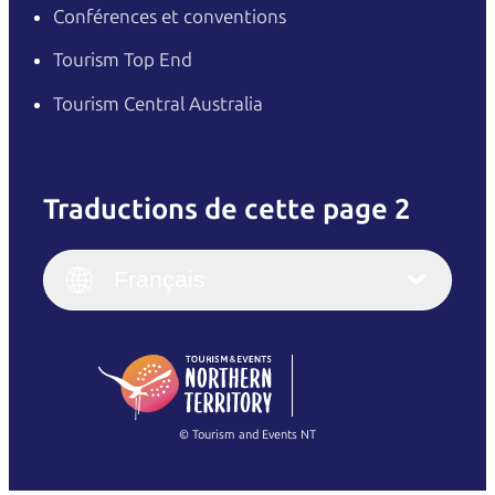
Conférences et conventions
Tourism Top End
Tourism Central Australia
Traductions de cette page 2
English
Italiano
English (UK)
Français
Deutsch
English (US)
日本語
English
简体中文
(Singapore)
繁體中文
Français
© Tourism and Events NT
Voir toutes les photos