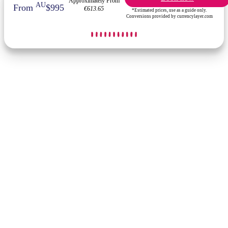
Approximately From
AU
From
$995
€613.65
*Estimated prices, use as a guide only.
Conversions provided by currencylayer.com