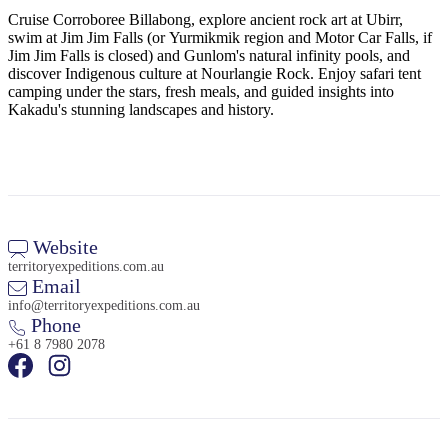
Cruise Corroboree Billabong, explore ancient rock art at Ubirr,
swim at Jim Jim Falls (or Yurmikmik region and Motor Car Falls, if
Jim Jim Falls is closed) and Gunlom's natural infinity pools, and
discover Indigenous culture at Nourlangie Rock. Enjoy safari tent
Rechercher:
camping under the stars, fresh meals, and guided insights into
Kakadu's stunning landscapes and history.
Sign
up
Website
territoryexpeditions.com.au
Email
info@territoryexpeditions.com.au
Phone
+61 8 7980 2078