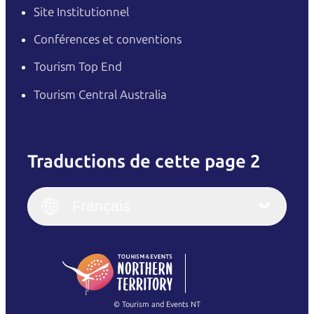
Site Institutionnel
Conférences et conventions
Tourism Top End
Tourism Central Australia
Traductions de cette page 2
English
Italiano
English (UK)
Français
Deutsch
English (US)
日本語
English
简体中文
(Singapore)
繁體中文
Français
© Tourism and Events NT