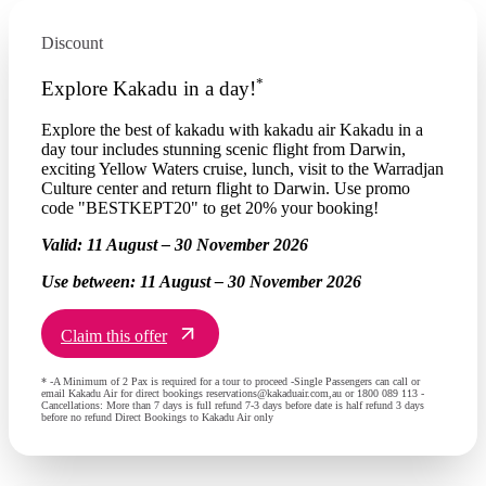
Discount
*
Explore Kakadu in a day!
Explore the best of kakadu with kakadu air Kakadu in a
day tour includes stunning scenic flight from Darwin,
exciting Yellow Waters cruise, lunch, visit to the Warradjan
Culture center and return flight to Darwin. Use promo
code "BESTKEPT20" to get 20% your booking!
Valid:
11 August – 30 November 2026
Use between:
11 August – 30 November 2026
Claim this offer
* -A Minimum of 2 Pax is required for a tour to proceed -Single Passengers can call or
email Kakadu Air for direct bookings reservations@kakaduair.com,au or 1800 089 113 -
Cancellations: More than 7 days is full refund 7-3 days before date is half refund 3 days
before no refund Direct Bookings to Kakadu Air only