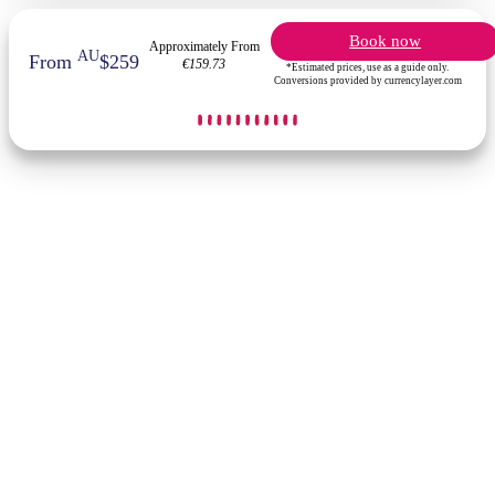
Book now
Approximately From
AU
From
$259
€159.73
*Estimated prices, use as a guide only.
Conversions provided by currencylayer.com