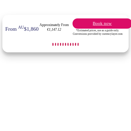
Book now
Approximately From
AU
From
$1,860
€1,147.12
*Estimated prices, use as a guide only.
Conversions provided by currencylayer.com