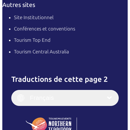
Autres sites
Site Institutionnel
Conférences et conventions
Tourism Top End
Tourism Central Australia
Traductions de cette page 2
English
Italiano
English (UK)
Français
Deutsch
English (US)
日本語
English
简体中文
(Singapore)