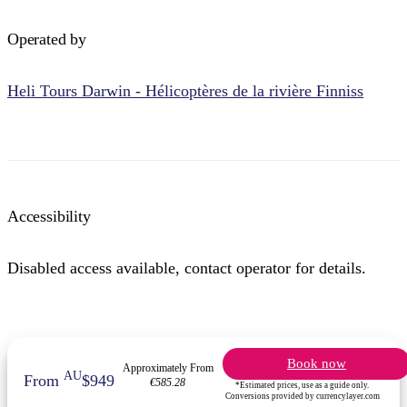
Operated by
Heli Tours Darwin - Hélicoptères de la rivière Finniss
Accessibility
Disabled access available, contact operator for details.
Book now
Approximately From
AU
From
$949
€585.28
*Estimated prices, use as a guide only.
Conversions provided by currencylayer.com