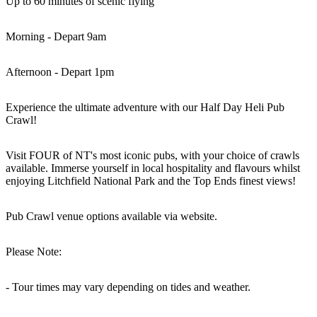
Up to 60 minutes of scenic flying
Morning - Depart 9am
Rechercher:
Afternoon - Depart 1pm
Experience the ultimate adventure with our Half Day Heli Pub
Crawl!
Sign
up
Visit FOUR of NT's most iconic pubs, with your choice of crawls
available. Immerse yourself in local hospitality and flavours whilst
enjoying Litchfield National Park and the Top Ends finest views!
Pub Crawl venue options available via website.
Please Note:
- Tour times may vary depending on tides and weather.