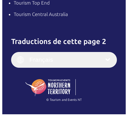
Tourism Top End
Tourism Central Australia
Traductions de cette page 2
English
Italiano
English (UK)
Français
Deutsch
English (US)
日本語
English
简体中文
(Singapore)
繁體中文
Français
© Tourism and Events NT
Voir toutes les photos