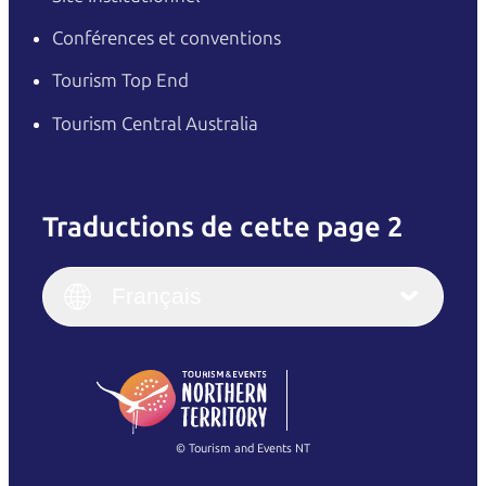
Conférences et conventions
Tourism Top End
Tourism Central Australia
Traductions de cette page 2
English
Italiano
English (UK)
Français
Deutsch
English (US)
日本語
English
简体中文
(Singapore)
繁體中文
Français
© Tourism and Events NT
Voir toutes les photos