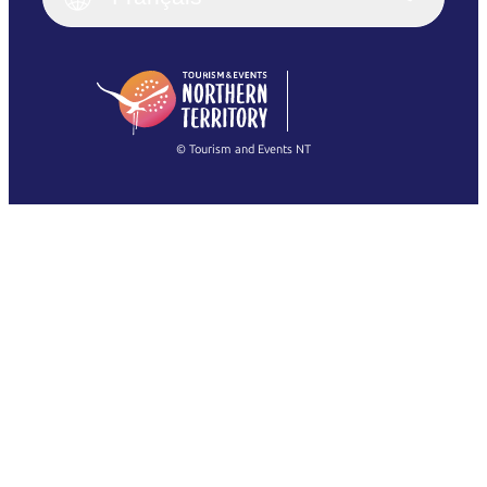
Deutsch
English (US)
日本語
English
简体中文
(Singapore)
繁體中文
Français
© Tourism and Events NT
Voir toutes les photos