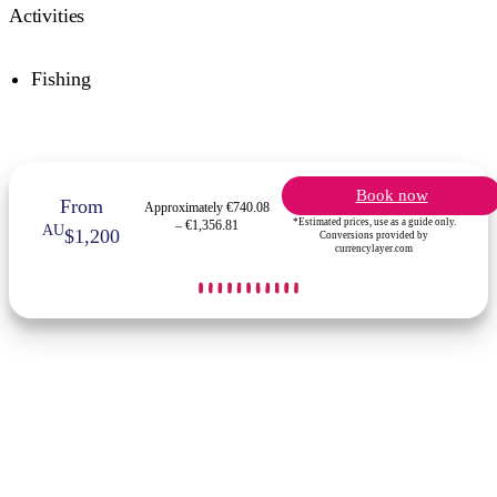
Activities
Fishing
Book now
From
Approximately €740.08
*Estimated prices, use as a guide only.
– €1,356.81
AU
$1,200
Conversions provided by
currencylayer.com