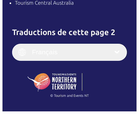
Tourism Central Australia
Traductions de cette page 2
English
Italiano
English (UK)
Français
Deutsch
English (US)
日本語
English
简体中文
(Singapore)
繁體中文
Français
© Tourism and Events NT
Voir toutes les photos