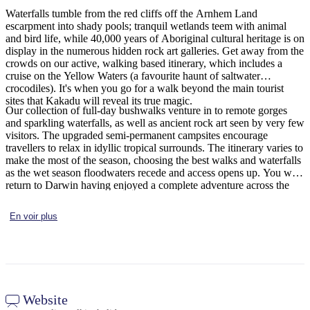
Waterfalls tumble from the red cliffs off the Arnhem Land
escarpment into shady pools; tranquil wetlands teem with animal
and bird life, while 40,000 years of Aboriginal cultural heritage is on
display in the numerous hidden rock art galleries. Get away from the
Rechercher:
crowds on our active, walking based itinerary, which includes a
cruise on the Yellow Waters (a favourite haunt of saltwater
crocodiles). It's when you go for a walk beyond the main tourist
sites that Kakadu will reveal its true magic.
Our collection of full-day bushwalks venture in to remote gorges
Sign
and sparkling waterfalls, as well as ancient rock art seen by very few
up
visitors. The upgraded semi-permanent campsites encourage
travellers to relax in idyllic tropical surrounds. The itinerary varies to
make the most of the season, choosing the best walks and waterfalls
as the wet season floodwaters recede and access opens up. You will
return to Darwin having enjoyed a complete adventure across the
full range of tropical wilderness of Australia's Top End.
En voir plus
Website