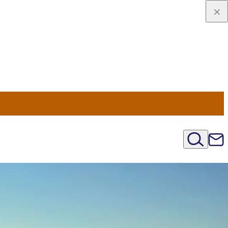
u Nord
régions