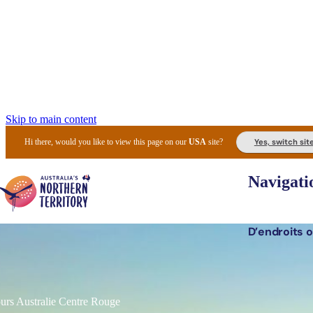
Skip to main content
Yes, switch sit
Hi there, would you like to view this page on our
USA
site?
Navigati
D’endroits o
Lieux 
Expér
urs Australie Centre Rouge