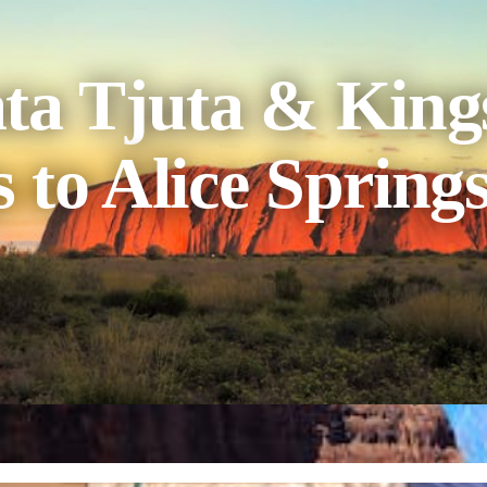
ata Tjuta & King
s to Alice Spring