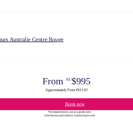
urs Australie Centre Rouge
From
$995
AU
Approximately From
€613.65
Book now
*Estimated prices, use as a guide only.
Conversions provided by currencylayer.com