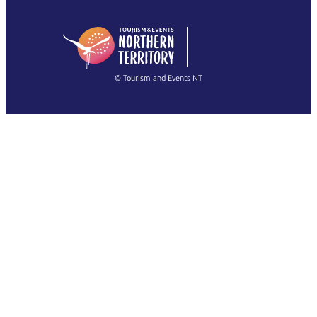
English (US)
日本語
English
简体中文
(Singapore)
繁體中文
Français
© Tourism and Events NT
Voir toutes les photos