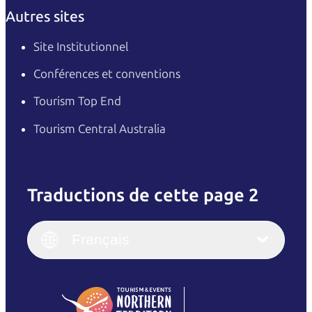
Autres sites
Site Institutionnel
Conférences et conventions
Tourism Top End
Tourism Central Australia
Traductions de cette page 2
English
Italiano
English (UK)
Français
Deutsch
English (US)
日本語
English
简体中文
(Singapore)