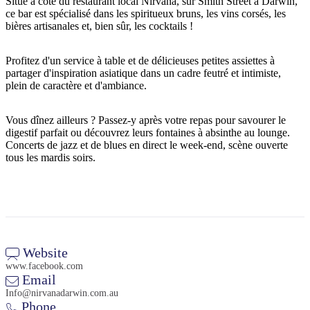
Situé à côté du restaurant local Nirvana, sur Smith Street à Darwin,
ce bar est spécialisé dans les spiritueux bruns, les vins corsés, les
bières artisanales et, bien sûr, les cocktails !
Rechercher:
Profitez d'un service à table et de délicieuses petites assiettes à
partager d'inspiration asiatique dans un cadre feutré et intimiste,
plein de caractère et d'ambiance.
Sign
Vous dînez ailleurs ? Passez-y après votre repas pour savourer le
digestif parfait ou découvrez leurs fontaines à absinthe au lounge.
up
Concerts de jazz et de blues en direct le week-end, scène ouverte
tous les mardis soirs.
Website
www.facebook.com
Email
Info@nirvanadarwin.com.au
Phone