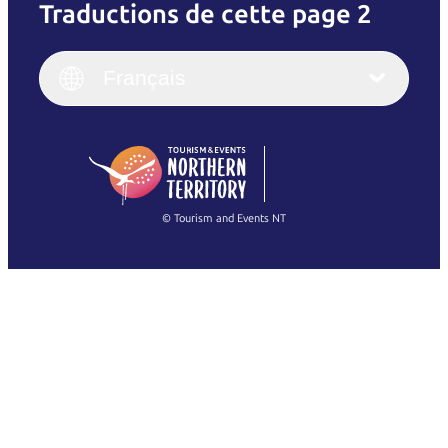
Traductions de cette page 2
English
Italiano
English (UK)
Français
Deutsch
English (US)
日本語
English
简体中文
(Singapore)
繁體中文
Français
© Tourism and Events NT
Voir toutes les photos