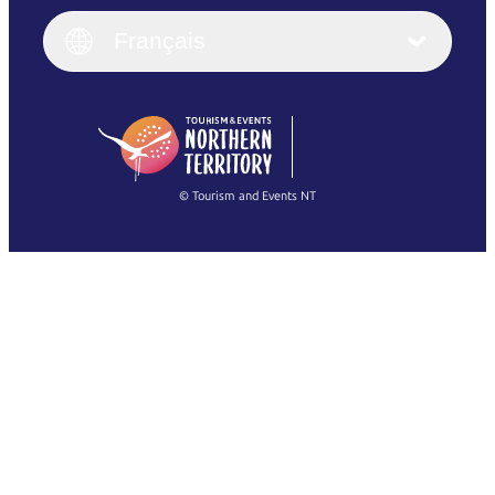
Italiano
English (UK)
Français
Deutsch
English (US)
日本語
English
简体中文
(Singapore)
繁體中文
Français
© Tourism and Events NT
Voir toutes les photos