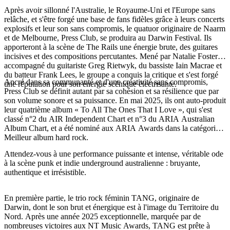
Après avoir sillonné l'Australie, le Royaume-Uni et l'Europe sans
relâche, et s'être forgé une base de fans fidèles grâce à leurs concerts
explosifs et leur son sans compromis, le quatuor originaire de Naarm
et de Melbourne, Press Club, se produira au Darwin Festival. Ils
Rechercher:
apporteront à la scène de The Rails une énergie brute, des guitares
incisives et des compositions percutantes. Mené par Natalie Foster,
accompagné du guitariste Greg Rietwyk, du bassiste Iain Macrae et
du batteur Frank Lees, le groupe a conquis la critique et s'est forgé
Ancré dans sa communauté et d'une créativité sans compromis,
une réputation pour son énergie scénique électrisante.
Sign
Press Club se définit autant par sa cohésion et sa résilience que par
up
son volume sonore et sa puissance. En mai 2025, ils ont auto-produit
leur quatrième album « To All The Ones That I Love », qui s'est
classé n°2 du AIR Independent Chart et n°3 du ARIA Australian
Album Chart, et a été nominé aux ARIA Awards dans la catégorie
Meilleur album hard rock.
Attendez-vous à une performance puissante et intense, véritable ode
à la scène punk et indie underground australienne : bruyante,
authentique et irrésistible.
En première partie, le trio rock féminin TANG, originaire de
Darwin, dont le son brut et énergique est à l'image du Territoire du
Nord. Après une année 2025 exceptionnelle, marquée par de
nombreuses victoires aux NT Music Awards, TANG est prête à