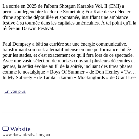
La sortie en 2025 de l'album Shotgun Karaoke Vol. II (EMI) a
permis au légendaire leader de Something For Kate de se délecter
d'une approche dépouillée et spontanée, insufflant une ambiance
festive à sa tournée dans les capitales américaines. À tel point qu'il la
Rechercher:
réitère au Darwin Festival.
Paul Dempsey a bâti sa carrière sur une énergie communicative,
transformant son rock alternatif intense en une performance taillée
Sign
pour les stades, et c'est exactement ce qu'il fera lors de ce spectacle.
up
Avec une vaste sélection de reprises couvrant plusieurs décennies et
genres, la setlist évolue au fil de la soirée, incluant des titres phares
comme le nostalgique « Boys Of Summer » de Don Henley « Twist
In My Sobriety » de Tanita Tikaram « Mockingbirds » de Grant Lee
Buffalo « The Last Goodbye » de Jeff Buckley et « Life on Mars? »
de David Bowie. et le tube de 1989 du groupe australien Max Q «
En voir plus
Way of the World ».
Website
www.darwinfestival.org.au