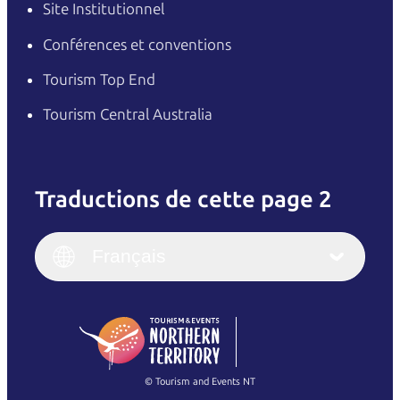
Site Institutionnel
Conférences et conventions
Tourism Top End
Tourism Central Australia
Traductions de cette page 2
English
Italiano
English (UK)
Français
Deutsch
English (US)
日本語
English
简体中文
(Singapore)
繁體中文
Français
© Tourism and Events NT
Voir toutes les photos