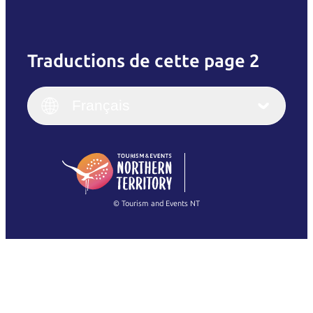
Traductions de cette page 2
English
Italiano
English (UK)
Français
Deutsch
English (US)
日本語
English
简体中文
(Singapore)
繁體中文
Français
© Tourism and Events NT
Voir toutes les photos