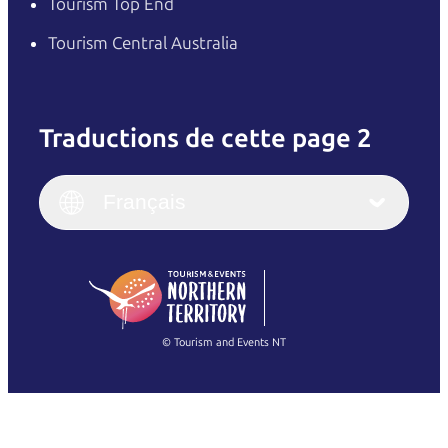
Tourism Top End
Tourism Central Australia
Traductions de cette page 2
English
Italiano
English (UK)
Français
Deutsch
English (US)
日本語
English
简体中文
(Singapore)
繁體中文
Français
© Tourism and Events NT
Voir toutes les photos