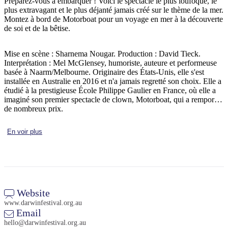
Préparez-vous à embarquer ! Voici le spectacle le plus loufoque, le
plus extravagant et le plus déjanté jamais créé sur le thème de la mer.
Montez à bord de Motorboat pour un voyage en mer à la découverte
de soi et de la bêtise.
Rechercher:
Mise en scène : Sharnema Nougar. Production : David Tieck.
Interprétation : Mel McGlensey, humoriste, auteure et performeuse
basée à Naarm/Melbourne. Originaire des États-Unis, elle s'est
installée en Australie en 2016 et n'a jamais regretté son choix. Elle a
Sign
étudié à la prestigieuse École Philippe Gaulier en France, où elle a
up
imaginé son premier spectacle de clown, Motorboat, qui a remporté
de nombreux prix.
En voir plus
Website
www.darwinfestival.org.au
Email
hello@darwinfestival.org.au