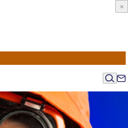
u Nord
régions