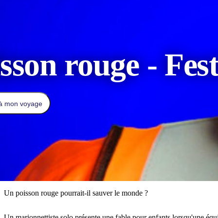
sson rouge - Fes
 à mon voyage
Un poisson rouge pourrait-il sauver le monde ?
Un marionnettiste solo présente une fable pour enfants lorsqu'une équip