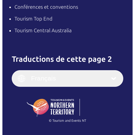
Conférences et conventions
Tourism Top End
Tourism Central Australia
Traductions de cette page 2
English
Italiano
English (UK)
Français
Deutsch
English (US)
日本語
English
简体中文
(Singapore)
繁體中文
Français
© Tourism and Events NT
Voir toutes les photos