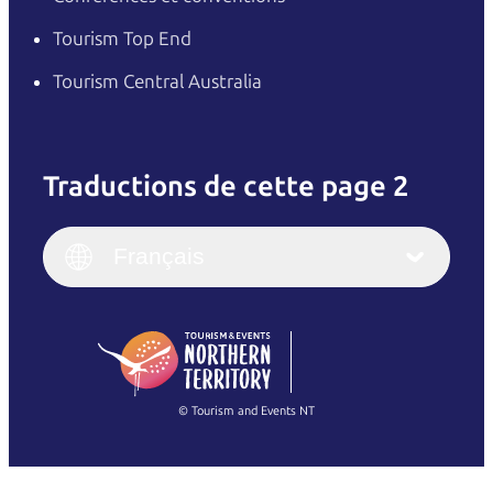
Tourism Top End
Tourism Central Australia
Traductions de cette page 2
English
Italiano
English (UK)
Français
Deutsch
English (US)
日本語
English
简体中文
(Singapore)
繁體中文
Français
© Tourism and Events NT
Voir toutes les photos