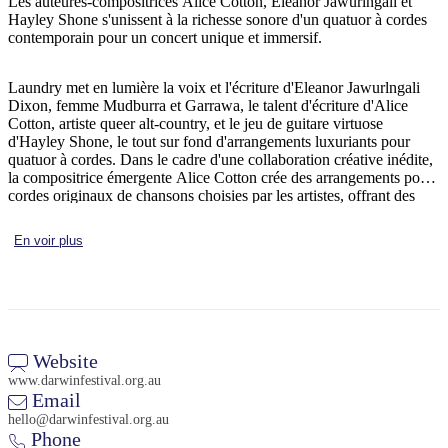
Les auteures-compositrices Alice Cotton, Eleanor Jawurlngali et
Hayley Shone s'unissent à la richesse sonore d'un quatuor à cordes
contemporain pour un concert unique et immersif.
Rechercher:
Laundry met en lumière la voix et l'écriture d'Eleanor Jawurlngali
Dixon, femme Mudburra et Garrawa, le talent d'écriture d'Alice
Cotton, artiste queer alt-country, et le jeu de guitare virtuose
d'Hayley Shone, le tout sur fond d'arrangements luxuriants pour
quatuor à cordes. Dans le cadre d'une collaboration créative inédite,
Sign
la compositrice émergente Alice Cotton crée des arrangements pour
up
cordes originaux de chansons choisies par les artistes, offrant des
interprétations jamais entendues auparavant, sublimées par le Kapok
String Quartet.
En voir plus
Website
www.darwinfestival.org.au
Email
hello@darwinfestival.org.au
Phone