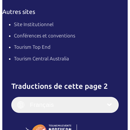
Autres sites
Site Institutionnel
Conférences et conventions
Tourism Top End
Tourism Central Australia
Traductions de cette page 2
English
Italiano
English (UK)
Français
Deutsch
English (US)
日本語
English
简体中文