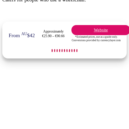
Website
Approximately
AU
From
$42
€25.90 – €90.66
*Estimated prices, use as a guide only.
Conversions provided by currencylayer.com