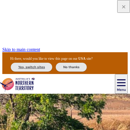
Skip to main content
Hi there, would you like to view this page on our
USA
site?
Yes, switch sites
No thanks
Menu
Transports
Navigation
Culture
Alice
Excursions
Uluru
et
Parc
Activités
Kings
Darwin
aborigène
Hébergements
Springs
Gastronomie
guidées
/
Festivals
location
national
en
Offres
Canyon
principale
Ayers
et
de
de
plein
et
Parc
&
Karlu
Rock
événements
véhicules
Kakadu
air
promotions
national
Nature
Watarrka
Histoire
Karlu
de
et
National
et