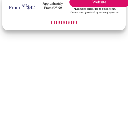
Website
Approximately
AU
From
$42
From
€25.90
*Estimated prices, use as a guide only.
Conversions provided by currencylayer.com