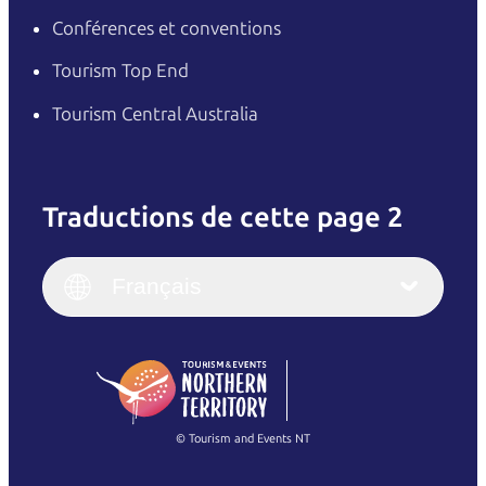
Conférences et conventions
Tourism Top End
Tourism Central Australia
Traductions de cette page 2
English
Italiano
English (UK)
Français
Deutsch
English (US)
日本語
English
简体中文
(Singapore)
繁體中文
Français
© Tourism and Events NT
Voir toutes les photos