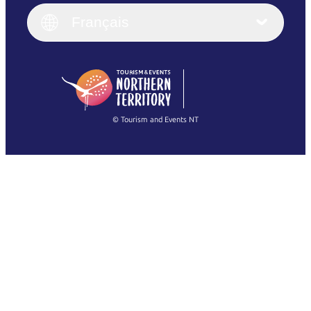
Italiano
English (UK)
Français
Deutsch
English (US)
日本語
English
简体中文
(Singapore)
繁體中文
Français
© Tourism and Events NT
Voir toutes les photos