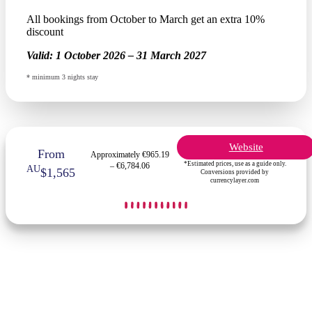
All bookings from October to March get an extra 10%
discount
Valid:
1 October 2026 – 31 March 2027
* minimum 3 nights stay
Website
From
Approximately €965.19
*Estimated prices, use as a guide only.
– €6,784.06
AU
$1,565
Conversions provided by
currencylayer.com