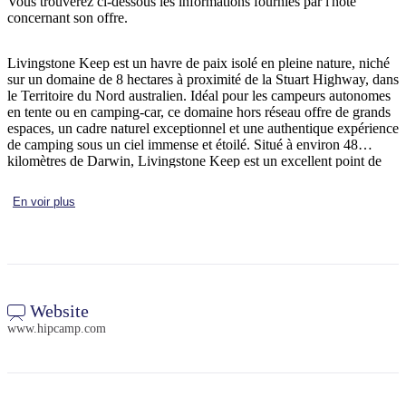
Vous trouverez ci-dessous les informations fournies par l'hôte
concernant son offre.
Livingstone Keep est un havre de paix isolé en pleine nature, niché
Rechercher:
sur un domaine de 8 hectares à proximité de la Stuart Highway, dans
le Territoire du Nord australien. Idéal pour les campeurs autonomes
en tente ou en camping-car, ce domaine hors réseau offre de grands
espaces, un cadre naturel exceptionnel et une authentique expérience
de camping sous un ciel immense et étoilé. Situé à environ 48
Sign
kilomètres de Darwin, Livingstone Keep est un excellent point de
up
départ pour explorer des sites emblématiques des environs, tels que
les parcs nationaux de Litchfield et de Kakadu. Vous serez
En voir plus
également à quelques minutes en voiture de Humpty Doo et de
Berry Springs pour faire vos courses ou vous détendre après une
journée d'aventure. Les hôtes peuvent profiter d'emplacements de
camping naturels spacieux, adaptés aux camping-cars ou aux tentes,
dans une ambiance rustique et déconnectée, parfaite pour ralentir le
rythme et se reconnecter à la nature. Deux emplacements de
camping sont disponibles. Bien qu'il n'y ait ni toilettes, ni douches,
Website
ni électricité, ni eau potable, cet aménagement minimaliste est idéal
www.hipcamp.com
pour les voyageurs en quête d'une véritable expérience hors réseau.
Lorsque les conditions le permettent, on peut passer les soirées
autour du foyer à profiter du calme de la brousse et des incroyables
ciels nocturnes.