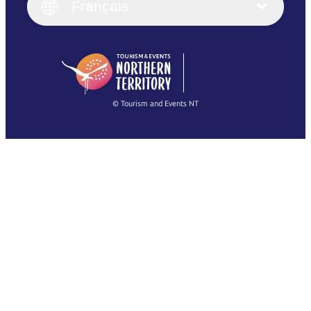
English (UK)
Français
Deutsch
English (US)
日本語
English
简体中文
(Singapore)
繁體中文
Français
© Tourism and Events NT
Voir toutes les photos