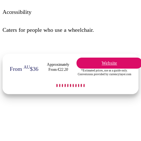
Accessibility
Caters for people who use a wheelchair.
Website
Approximately
AU
From
$36
From
€22.20
*Estimated prices, use as a guide only.
Conversions provided by currencylayer.com