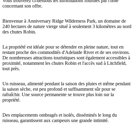
Vous trouverez ci-dessous les informations fournies par l'hôte
concernant son offre.
Bienvenue à Anniversary Ridge Wilderness Park, un domaine de
Rechercher:
240 hectares de nature vierge situé à seulement 3 kilomètres au nord
des chutes Robin.
La propriété est idéale pour se détendre en pleine nature, tout en
Sign
restant proche des commodités d'Adelaide River et de ses environs.
De nombreuses attractions touristiques sont également accessibles à
up
proximité, notamment les chutes Robin et l'accès sud à Litchfield,
tout près.
Un ruisseau, alimenté pendant la saison des pluies et même pendant
la saison sèche, est peu profond et suffisamment sûr pour se
rafraîchir. Une source permanente se trouve plus loin sur la
propriété.
Des emplacements ombragés et isolés, disséminés le long du
ruisseau, garantissent aux campeurs une grande intimité.