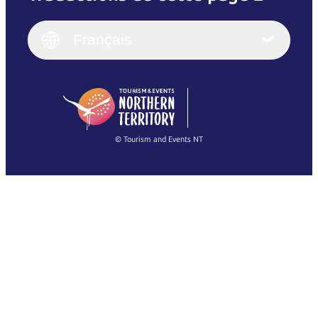
English
Italiano
English (UK)
Français
Deutsch
English (US)
日本語
English
简体中文
(Singapore)
繁體中文
Français
© Tourism and Events NT
Voir toutes les photos