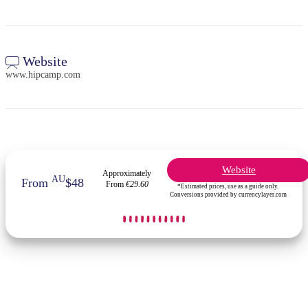
Website
www.hipcamp.com
Website
Approximately
AU
From
$48
From
€29.60
*Estimated prices, use as a guide only.
Conversions provided by currencylayer.com