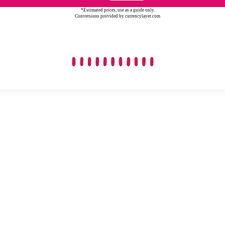
*Estimated prices, use as a guide only.
Conversions provided by currencylayer.com