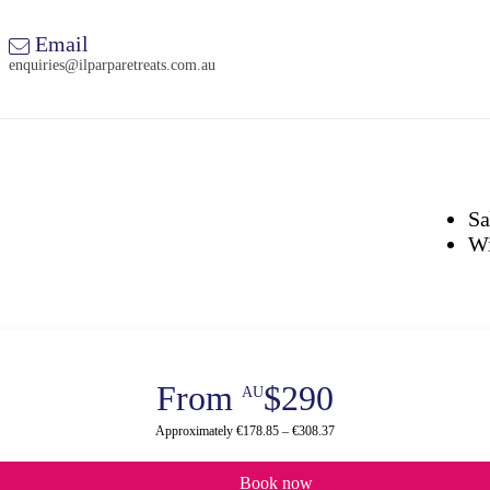
Email
enquiries@ilparparetreats.com.au
Sa
Wi
From
$290
AU
Approximately €178.85 – €308.37
Book now