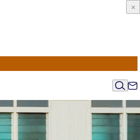
u Nord
régions