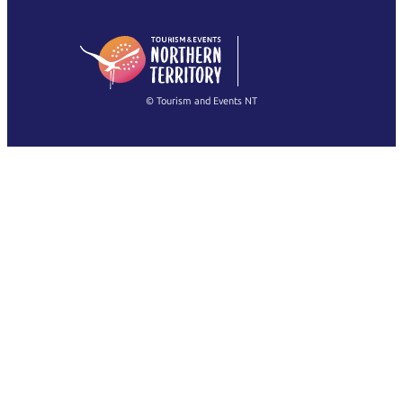
English (US)
日本語
English
简体中文
(Singapore)
繁體中文
Français
© Tourism and Events NT
Alle Fotos anzeigen